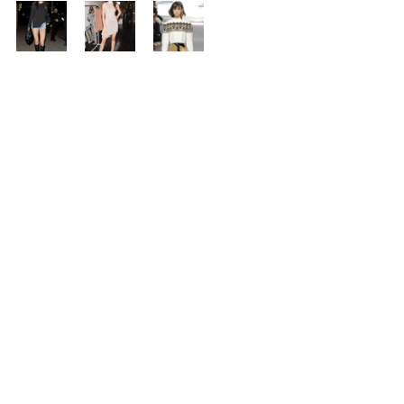
Mote
Se alle
Siste innlegg