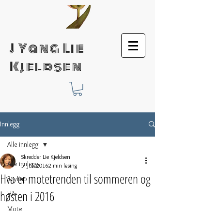
J Yang Lie
Kjeldsen
Innlegg
Alle innlegg
Skredder Lie Kjeldsen
Alle innlegg
5. juli 2016
2 min lesing
Hva er motetrenden til sommeren og
Bryllup
høsten i 2016
Hår
Mote