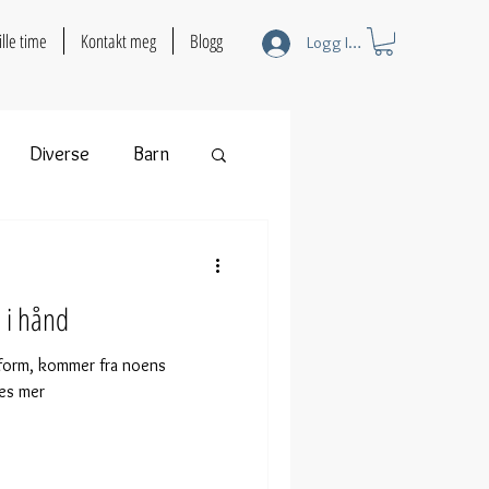
ille time
Kontakt meg
Blogg
Logg Inn
Diverse
Barn
 i hånd
form, kommer fra noens
les mer