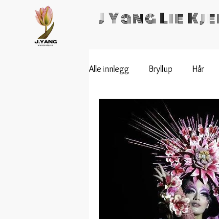
J Yang Lie Kj
Alle innlegg
Bryllup
Hår
Skredder