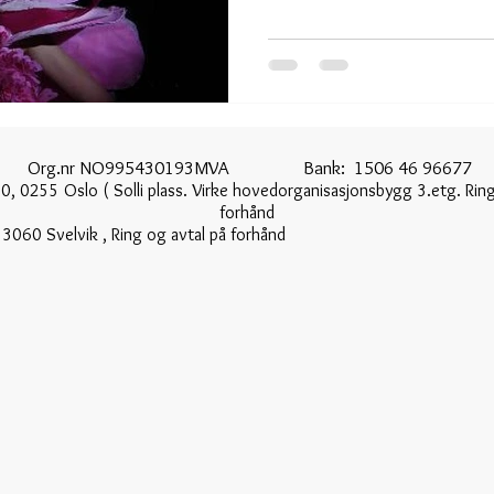
en Org.nr NO995430193MVA Bank: 1506 46 96677 T
0, 0255 Oslo ( Solli plass. Virke hovedorganisasjonsbygg 3.etg. Ring
forhånd
angerudveien 11, 3060 Svelvik , Ring