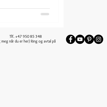
lf. +47 950 85 348
 meg når du er her) Ring og avtal på
 og avtal på forhånd