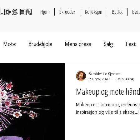
eldsen
Hjem
Skredder
Kolleksjon
Butikk
Best
Mote
Brudekjole
Mens dress
Salg
Fest
Skredder Lie Kjeldsen
23. nov. 2020
1 min lesing
Makeup og mote hånd
Makeup er som mote, en kunst
inspirasjon og vilje til å skape...