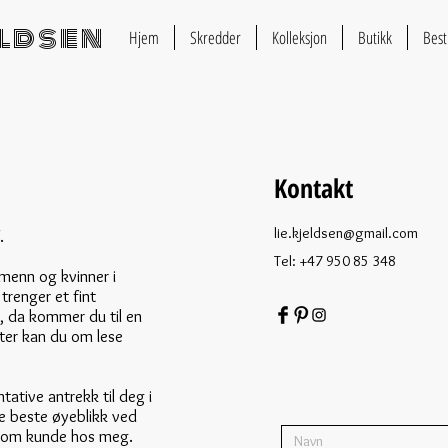
eldsen
Hjem
Skredder
Kolleksjon
Butikk
Best
Kontakt
lie.kjeldsen@gmail.com
.
Tel: +47 950 85 348
 menn og kvinner i
trenger et fint
g, da kommer du til en
ter kan du om lese
ntative antrekk til deg i
 beste øyeblikk ved
 som kunde hos meg.