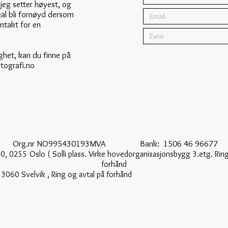
 jeg setter høyest, og
skal bli fornøyd dersom
ontakt for en
ghet, kan du finne på
tografi.no
en Org.nr NO995430193MVA Bank: 1506 46 96677 T
0, 0255 Oslo ( Solli plass. Virke hovedorganisasjonsbygg 3.etg. Ring
forhånd
angerudveien 11, 3060 Svelvik , Ring