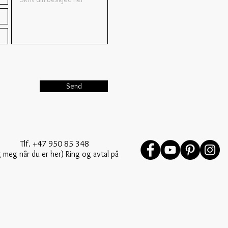
Send
lf. +47 950 85 348
 meg når du er her) Ring og avtal på
 og avtal på forhånd