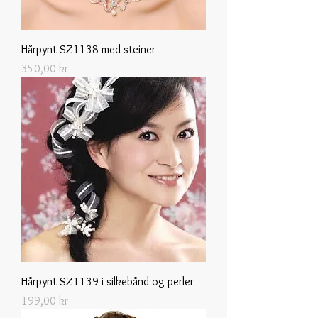
Hårpynt SZ1138 med steiner
Pris
350,00 kr
Hårpynt SZ1139 i silkebånd og perler
Pris
199,00 kr