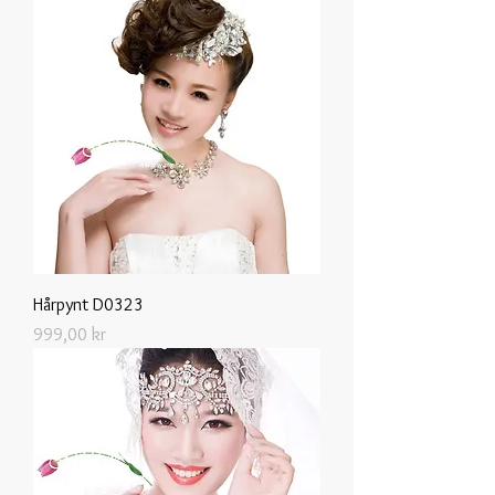
Hårpynt D0323
Pris
999,00 kr