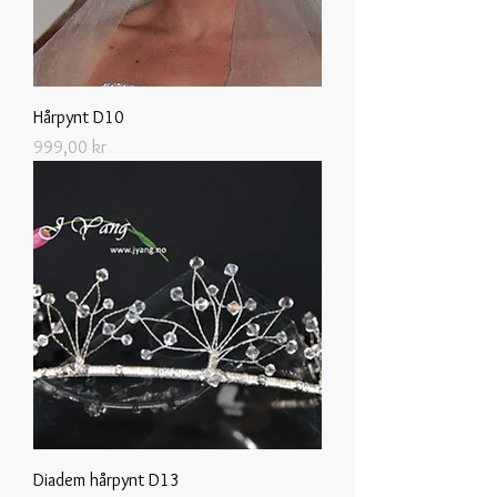
Hårpynt D10
Pris
999,00 kr
Diadem hårpynt D13