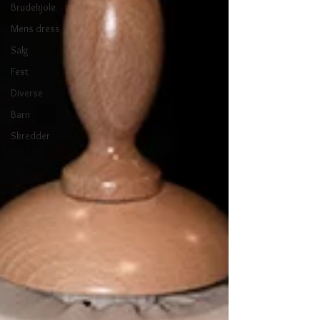
Brudekjole
Mens dress
Salg
Fest
Diverse
Barn
Skredder