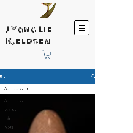
J Yang Lie
Kjeldsen
Blogg
Alle innlegg
Alle innlegg
Bryllup
Hår
Mote