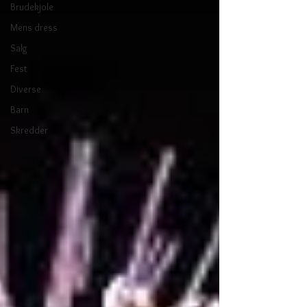
Brudekjole
Mens dress
Salg
Fest
Diverse
Barn
Skredder