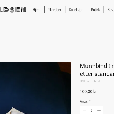
eldsen
Hjem
Skredder
Kolleksjon
Butikk
Best
Munnbind i r
etter standa
SKU: munnbind
Pris
100,00 kr
Antall
*