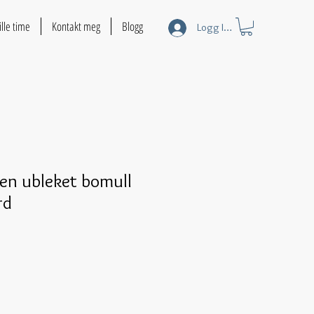
ille time
Kontakt meg
Blogg
Logg Inn
en ubleket bomull
rd