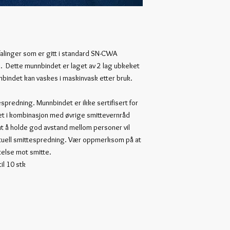
alinger som er gitt i standard SN-CWA
 Dette munnbindet er laget av 2 lag ubkeket
nnbindet kan vaskes i maskinvask etter bruk.
spredning. Munnbindet er ikke sertifisert for
et i kombinasjon med øvrige smittevernråd
 å holde god avstand mellom personer vil
ntuell smittespredning. Vær oppmerksom på at
telse mot smitte.
til 10 stk