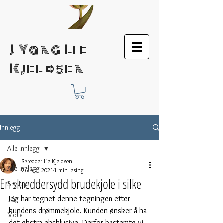
J Yang Lie
Kjeldsen
Innlegg
Alle innlegg
Skredder Lie Kjeldsen
Alle innlegg
26. apr. 2021
1 min lesing
En skreddersydd brudekjole i silke
Bryllup
Jeg har tegnet denne tegningen etter 
Hår
kundens drømmekjole. Kunden ønsker å ha 
Mote
det ekstra eksklusive. Derfor bestemte vi 