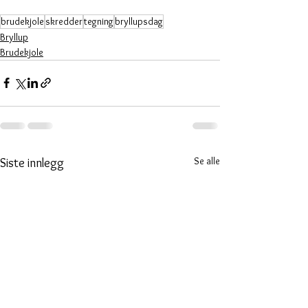
brudekjole
skredder
tegning
bryllupsdag
Bryllup
Brudekjole
Se alle
Siste innlegg