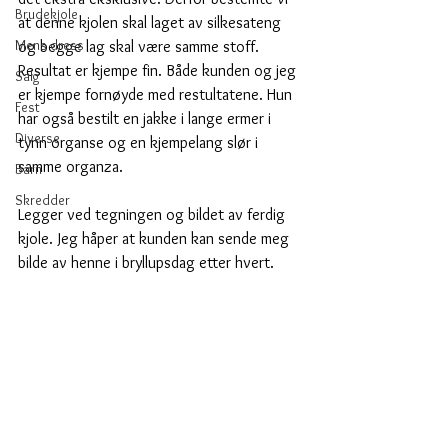
Brudekjole
at denne kjolen skal laget av silkesateng 
Mens dress
og begge lag skal være samme stoff. 
Resultat er kjempe fin. Både kunden og jeg 
Salg
er kjempe fornøyde med restultatene. Hun 
Fest
har også bestilt en jakke i lange ermer i 
Diverse
tynn organse og en kjempelang slør i 
samme organza.
Barn
Skredder
Legger ved tegningen og bildet av ferdig 
kjole. Jeg håper at kunden kan sende meg 
bilde av henne i bryllupsdag etter hvert.