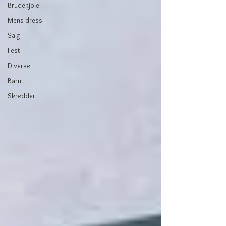
Brudekjole
Mens dress
Salg
Fest
Diverse
Barn
Skredder