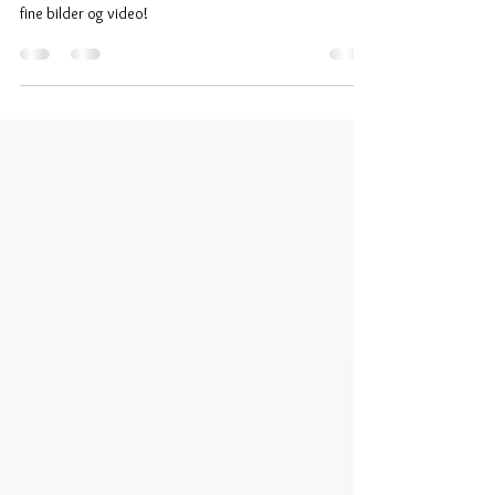
Vakker kjole, enda vakrere brud. Tusen takk for at hun
valgte meg til å lage hennes brudekjole! Tusen takk for
fine bilder og video!