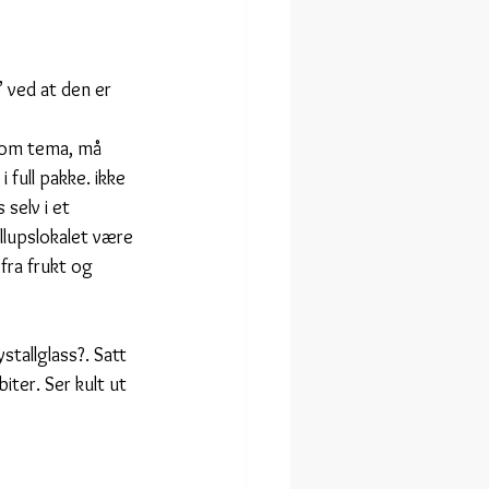
 ved at den er 
som tema, må 
 full pakke. ikke 
 selv i et 
llupslokalet være 
 fra frukt og 
stallglass?. Satt 
iter. Ser kult ut 