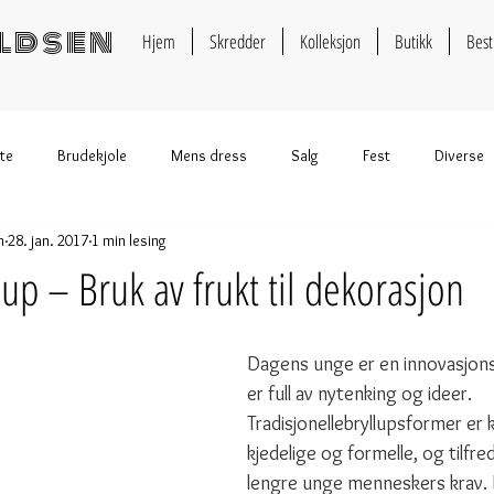
eldsen
Hjem
Skredder
Kolleksjon
Butikk
Best
te
Brudekjole
Mens dress
Salg
Fest
Diverse
n
28. jan. 2017
1 min lesing
p – Bruk av frukt til dekorasjon
Dagens unge er en innovasjon
er full av nytenking og ideer. 
Tradisjonellebryllupsformer er ka
kjedelige og formelle, og tilfreds
lengre unge menneskers krav. 