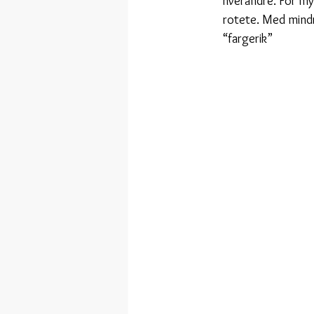
hverandre. For mye
rotete. Med mindr
“fargerik”