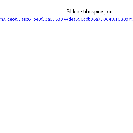
Bildene til inspirasjon:
c.com/video/95aec6_be0f53a0583344dea890cdb36a750649/1080p/mp