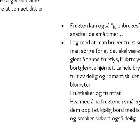
 farger kan virke 
e at temaet ditt er 
Frukten kan også “gjenbrukes”
snacks i de små timer…
I og med at man bruker frukt 
man sørge for at det skal være i
glem å tenne fruktlys/frukttelys
bortglemte hjørnet. La hele bry
fullt av deilig og romantisk lukt
blomster
Fruktkaker og fruktfat
Hva med å ha fruktene i små kry
dem opp i et kjølig bord med isb
og smaker sikkert også deilig.