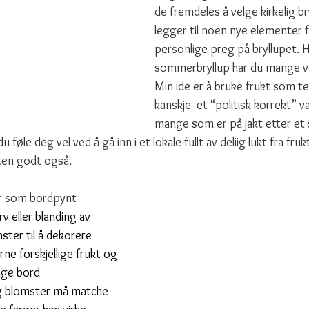
de fremdeles å velge kirkelig br
legger til noen nye elementer fo
personlige preg på bryllupet. H
sommerbryllup har du mange va
Min ide er å bruke frukt som t
kanskje  et “politisk korrekt” v
mange som er på jakt etter et 
u føle deg vel ved å gå inn i et lokale fullt av deliig lukt fra fru
ten godt også.
r som bordpynt
v eller blanding av 
ter til å dekorere 
ne forskjellige frukt og 
lige bord
og blomster må matche 