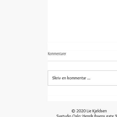
Kommentarer
Skriv en kommentar …
Et frieri - si det med rosene - Vis din
kjærlighet med roser
© 2020 Lie Kjelds
Systudio Oslo: Henrik Ibsens gate 9