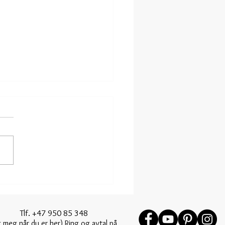
eddersydd brudekjole i silke
lf. +47 950 85 348
 meg når du er her) Ring og avtal på