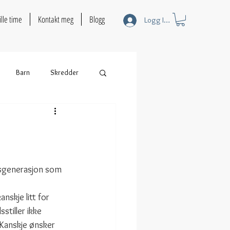
ille time
Kontakt meg
Blogg
Logg Inn
Barn
Skredder
sgenerasjon som 
nskje litt for 
stiller ikke 
Kanskje ønsker 