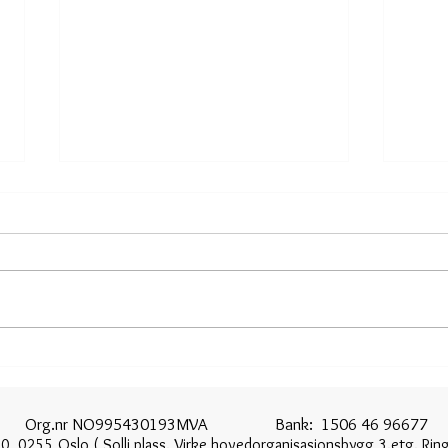
Skreddersydd 2-delt brudekjole
En skr
en Org.nr NO995430193MVA Bank: 1506 46 96677 T
0, 0255 Oslo ( Solli plass. Virke hovedorganisasjonsbygg 3.etg. Ring