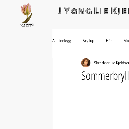
J Yang Lie Kj
Alle innlegg
Bryllup
Hår
Mo
Skredder Lie Kjeldse
Sommerbryllu