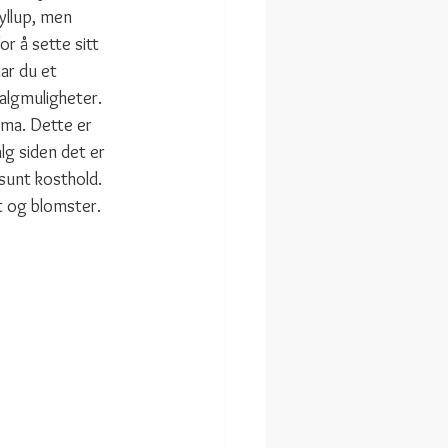
yllup, men 
r å sette sitt 
ar du et 
lgmuligheter. 
ema. Dette er 
alg siden det er 
sunt kosthold. 
kt og blomster. 