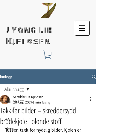
J Yang Lie
Kjeldsen
Innlegg
Alle innlegg
Skredder Lie Kjeldsen
Alle innlegg
28. des. 2019
1 min lesing
Takk for bilder – skreddersydd
Bryllup
brudekjole i blonde stoff
Hår
Mote
Tussen takk for nydelig bilder. Kjolen er 