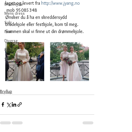
laget og levert fra 
http://www.jyang.no 
Brudekjole
 mob 95085348
Mens dress
Ønsker du å ha en skreddersydd 
Salg
brudekjole eller festkjole, kom til meg. 
Sammen skal vi finne ut din drømmekjole.
Fest
Diverse
Barn
Skredder
Bryllup